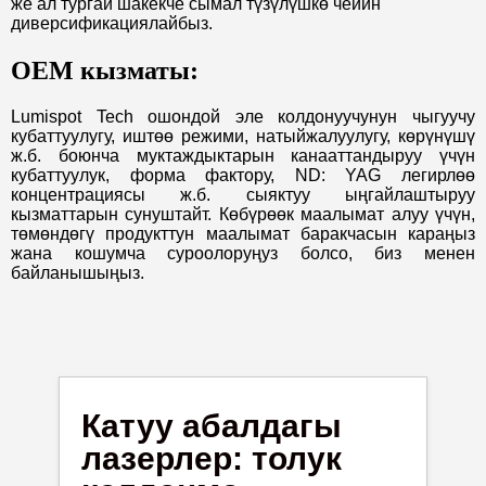
же ал тургай шакекче сымал түзүлүшкө чейин
диверсификациялайбыз.
OEM кызматы:
Lumispot Tech ошондой эле колдонуучунун чыгуучу
кубаттуулугу, иштөө режими, натыйжалуулугу, көрүнүшү
ж.б. боюнча муктаждыктарын канааттандыруу үчүн
кубаттуулук, форма фактору, ND: YAG легирлөө
концентрациясы ж.б. сыяктуу ыңгайлаштыруу
кызматтарын сунуштайт. Көбүрөөк маалымат алуу үчүн,
төмөндөгү продукттун маалымат баракчасын караңыз
жана кошумча суроолоруңуз болсо, биз менен
байланышыңыз.
Катуу абалдагы
лазерлер: толук