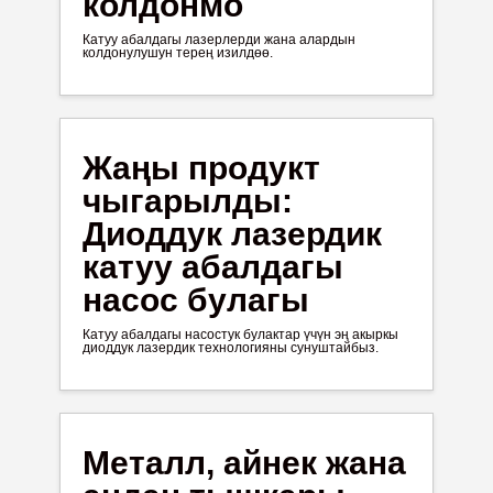
колдонмо
Катуу абалдагы лазерлерди жана алардын
колдонулушун терең изилдөө.
Жаңы продукт
чыгарылды:
Диоддук лазердик
катуу абалдагы
насос булагы
Катуу абалдагы насостук булактар ​​үчүн эң акыркы
диоддук лазердик технологияны сунуштайбыз.
Металл, айнек жана