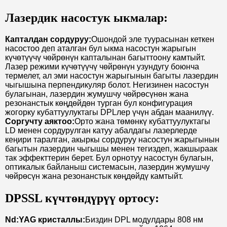
Лазердик насостук ыкмалар:
Капталдан сордуруу:
Ошондой эле туурасынан кеткен
насостоо деп аталган бул ыкма насостун жарыгын
күчөтүүчү чөйрөнүн капталынан багыттоону камтыйт.
Лазер режими күчөтүүчү чөйрөнүн узундугу боюнча
термелет, ал эми насостун жарыгынын багыты лазердин
чыгышына перпендикуляр болот. Негизинен насостун
булагынан, лазердин жумушчу чөйрөсүнөн жана
резонанстык көңдөйдөн турган бул конфигурация
жогорку кубаттуулуктагы DPLлер үчүн абдан маанилүү.
Соргучту аяктоо:
Орто жана төмөнкү кубаттуулуктагы
LD менен сордурулган катуу абалдагы лазерлерде
кеңири таралган, акыркы сордуруу насостун жарыгынын
багытын лазердин чыгышы менен тегиздеп, жакшыраак
так эффекттерин берет. Бул орнотуу насостун булагын,
оптикалык байланыш системасын, лазердин жумушчу
чөйрөсүн жана резонанстык көңдөйдү камтыйт.
DPSSL күчтөндүрүү ортосу:
Nd:YAG кристаллы:
Биздин DPL модулдары 808 нм