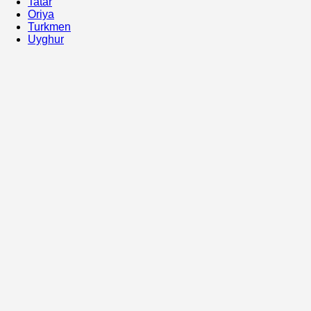
Tatar
Oriya
Turkmen
Uyghur