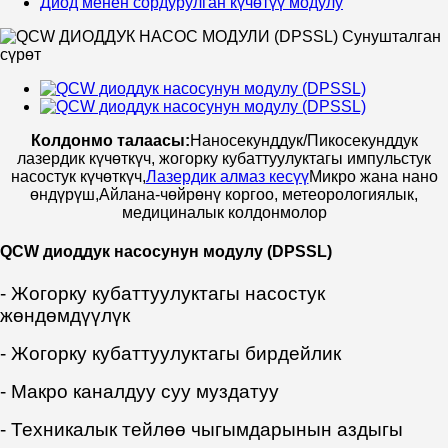
Диод менен сордурулган күчөтүү модулу
Колдонмо талаасы:
Наносекунддук/Пикосекунддук
лазердик күчөткүч, жогорку кубаттуулуктагы импульстук
насостук күчөткүч
,
Лазердик алмаз кесүү
Микро жана нано
өндүрүш,
Айлана-чөйрөнү коргоо, метеорологиялык,
медициналык колдонмолор
QCW диоддук насосунун модулу (DPSSL)
- Жогорку кубаттуулуктагы насостук
жөндөмдүүлүк
- Жогорку кубаттуулуктагы бирдейлик
- Макро каналдуу суу муздатуу
- Техникалык тейлөө чыгымдарынын аздыгы