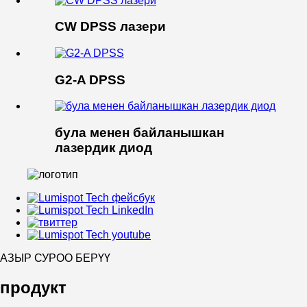
CW DPSS лазери
G2-A DPSS
була менен байланышкан
лазердик диод
АЗЫР СУРОО БЕРҮҮ
продукт