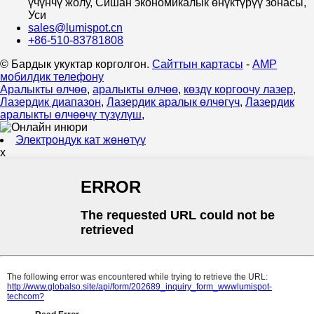
үчүнчү жолу, Сишан экономикалык өнүктүрүү зонасы,
Уси
sales@lumispot.cn
+86-510-83781808
© Бардык укуктар корголгон.
Сайттын картасы
-
AMP
мобилдик телефону
Аралыкты өлчөө
,
аралыкты өлчөө
,
көздү коргоочу лазер
,
Лазердик диапазон
,
Лазердик аралык өлчөгүч
,
Лазердик
аралыкты өлчөөчү түзүлүш
,
Электрондук кат жөнөтүү
x