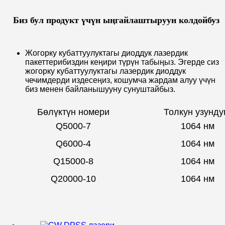
Биз бул продукт үчүн ыңгайлаштыруун колдойбуз
Жогорку кубаттуулуктагы диоддук лазердик
пакеттерибиздин кеңири түрүн табыңыз. Эгерде сиз
жогорку кубаттуулуктагы лазердик диоддук
чечимдерди издесеңиз, кошумча жардам алуу үчүн
биз менен байланышууну сунуштайбыз.
Бөлүктүн номери
Толкун узунду
Q5000-7
1064 нм
Q6000-4
1064 нм
Q15000-8
1064 нм
Q20000-10
1064 нм