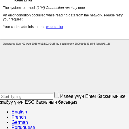
Издөө үчүн Enter баскычын же
жабуу үчүн ESC баскычын басыңыз
English
French
German
Portuguese