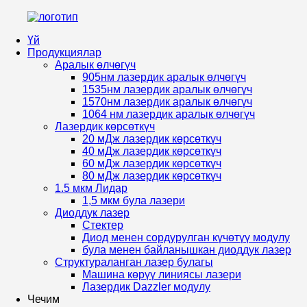
Үй
Продукциялар
Аралык өлчөгүч
905нм лазердик аралык өлчөгүч
1535нм лазердик аралык өлчөгүч
1570нм лазердик аралык өлчөгүч
1064 нм лазердик аралык өлчөгүч
Лазердик көрсөткүч
20 мДж лазердик көрсөткүч
40 мДж лазердик көрсөткүч
60 мДж лазердик көрсөткүч
80 мДж лазердик көрсөткүч
1.5 мкм Лидар
1,5 мкм була лазери
Диоддук лазер
Стектер
Диод менен сордурулган күчөтүү модулу
була менен байланышкан диоддук лазер
Структураланган лазер булагы
Машина көрүү линиясы лазери
Лазердик Dazzler модулу
Чечим