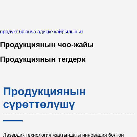
продукт боюнча адиске кайрылыңыз
Продукциянын чоо-жайы
Продукциянын тегдери
Продукциянын
сүрөттөлүшү
Лазердик технология жаатындагы инновация болгон