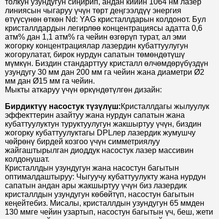
толкун узундугун сиңирип, андан кийин 1064 нм лазер
линиясын чыгаруу үчүн төрт деңгээлдүү энергия
өтүүсүнөн өткөн Nd: YAG кристаллдарын колдонот. Бул
кристаллдардын легирлөө концентрациясы адатта 0,6
атм% дан 1,1 атм% га чейин өзгөрүп турат, ал эми
жогорку концентрациялар лазердин кубаттуулугун
жогорулатат, бирок нурдун сапатын төмөндөтүшү
мүмкүн. Биздин стандарттуу кристалл өлчөмдөрүбүздүн
узундугу 30 мм дан 200 мм га чейин жана диаметри Ø2
мм дан Ø15 мм га чейин.
Мыкты аткаруу үчүн өркүндөтүлгөн дизайн:
Бирдиктүү насостук түзүлүш:
Кристаллдагы жылуулук
эффекттерин азайтуу жана нурдун сапатын жана
кубаттуулуктун туруктуулугун жакшыртуу үчүн, биздин
жогорку кубаттуулуктагы DPLлер лазердик жумушчу
чөйрөнү бирдей козгоо үчүн симметриялуу
жайгаштырылган диоддук насостук лазер массивин
колдонушат.
Кристаллдын узундугун жана насостун багытын
оптималдаштыруу: Чыгуучу кубаттуулукту жана нурдун
сапатын андан ары жакшыртуу үчүн биз лазердик
кристаллдын узундугун көбөйтүп, насостун багытын
кеңейтебиз. Мисалы, кристаллдын узундугун 65 ммден
130 ммге чейин узартып, насостун багытын үч, беш, жети