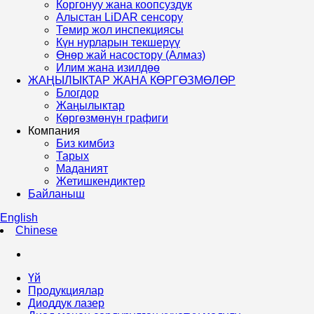
Коргонуу жана коопсуздук
Алыстан LiDAR сенсору
Темир жол инспекциясы
Күн нурларын текшерүү
Өнөр жай насостору (Алмаз)
Илим жана изилдөө
ЖАҢЫЛЫКТАР ЖАНА КӨРГӨЗМӨЛӨР
Блогдор
Жаңылыктар
Көргөзмөнүн графиги
Компания
Биз кимбиз
Тарых
Маданият
Жетишкендиктер
Байланыш
English
Chinese
Үй
Продукциялар
Диоддук лазер