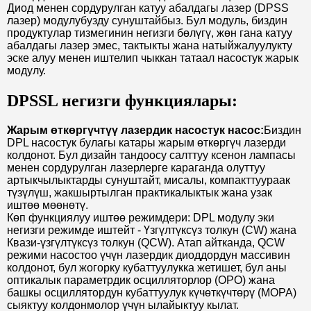
Диод менен сордурулган катуу абалдагы лазер (DPSS
лазер) модулубузду сунуштайбыз. Бул модуль, биздин
продуктулар тизмегинин негизги бөлүгү, жөн гана катуу
абалдагы лазер эмес, тактыкты жана натыйжалуулукту
эске алуу менен иштелип чыккан татаал насостук жарык
модулу.
DPSSL негизги функциялары:
Жарым өткөргүчтүү лазердик насостук насос:
Биздин
DPL насостук булагы катары жарым өткөргүч лазерди
колдонот. Бул дизайн тандоосу салттуу ксенон лампасы
менен сордурулган лазерлерге караганда олуттуу
артыкчылыктарды сунуштайт, мисалы, компакттуураак
түзүлүш, жакшыртылган практикалыктык жана узак
иштөө мөөнөтү.
Көп функциялуу иштөө режимдери: DPL модулу эки
негизги режимде иштейт - Үзгүлтүксүз толкун (CW) жана
Квази-үзгүлтүксүз толкун (QCW). Атап айтканда, QCW
режими насостоо үчүн лазердик диоддордун массивин
колдонот, бул жогорку кубаттуулукка жетишет, бул аны
оптикалык параметрдик осцилляторлор (OPO) жана
башкы осциллятордун кубаттуулук күчөткүчтөрү (MOPA)
сыяктуу колдонмолор үчүн ылайыктуу кылат.