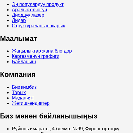
Эң популярдуу продукт
Аралык өлчөгүч
Диоддук лазер
Лидар
Структураланган жарык
Маалымат
Жаңылыктар жана блогдор
Көргөзмөнүн графиги
Байланыш
Компания
Биз кимбиз
Тарых
Маданият
Жетишкендиктер
Биз менен байланышыңыз
Руйюнь имараты, 4-бөлмө, №99, Фуронг ортоңку