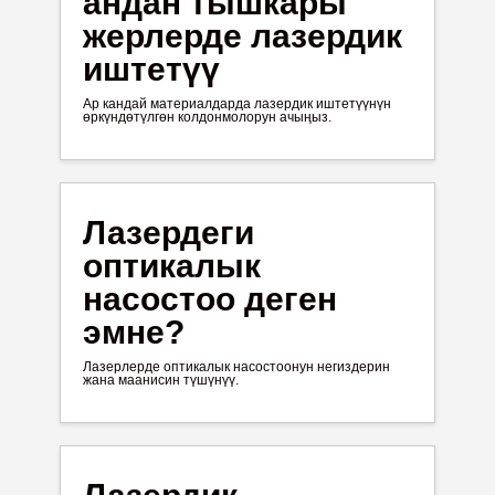
андан тышкары
жерлерде лазердик
иштетүү
Ар кандай материалдарда лазердик иштетүүнүн
өркүндөтүлгөн колдонмолорун ачыңыз.
Лазердеги
оптикалык
насостоо деген
эмне?
Лазерлерде оптикалык насостоонун негиздерин
жана маанисин түшүнүү.