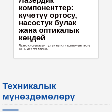
Лазердик
компоненттер:
күчөтүү ортосу,
насостук булак
жана оптикалык
көңдөй
Лазер системасын түзгөн негизги компоненттерге
деталдуу көз караш.
Техникалык
мүнөздөмөлөрү