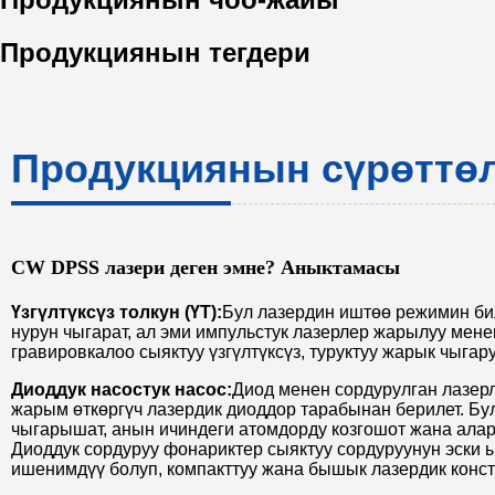
Продукциянын тегдери
Продукциянын сүрөттө
CW DPSS лазери деген эмне? Аныктамасы
Үзгүлтүксүз толкун (ҮТ):
Бул лазердин иштөө режимин бил
нурун чыгарат, ал эми импульстук лазерлер жарылуу мене
гравировкалоо сыяктуу үзгүлтүксүз, туруктуу жарык чыгар
Диоддук насостук насос:
Диод менен сордурулган лазерл
жарым өткөргүч лазердик диоддор тарабынан берилет. Бу
чыгарышат, анын ичиндеги атомдорду козгошот жана алар
Диоддук сордуруу фонариктер сыяктуу сордуруунун эск
ишенимдүү болуп, компакттуу жана бышык лазердик конст