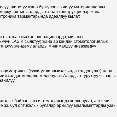
есүү, ширетүү жана бургулоо сыяктуу материалдарды
горку тактыгы аларды татаал конструкциялар жана
ктроника тармактарында идеалдуу кылат.
кты талап кылган операцияларда, мисалы,
үчүн LASIK сыяктуу) жана ар кандай стоматологиялык
ага алуу жөндөмү аларды минималдуу инвазивдүү
елоциметриясы (суюктук динамикасында колдонулат) жана
имий колдонмолордо колдонулат. Алардын туруктуу чыгышы
аанилүү.
икалык байланыш системаларында колдонулат, анткени
нө ээ, бул оптикалык булалар аркылуу маалыматтарды узак