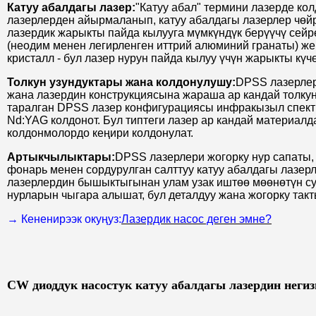
Катуу абалдагы лазер:
"Катуу абал" термини лазерде кол
лазерлерден айырмаланып, катуу абалдагы лазерлер чөйр
лазердик жарыкты пайда кылууга мүмкүндүк берүүчү сейр
(неодим менен легирленген иттрий алюминий гранаты) же 
кристалл - бул лазер нурун пайда кылуу үчүн жарыкты күч
Толкун узундуктары жана колдонулушу:
DPSS лазерлер
жана лазердин конструкциясына жараша ар кандай толку
таралган DPSS лазер конфигурациясы инфракызыл спектрд
Nd:YAG колдонот. Бул типтеги лазер ар кандай материалд
колдонмолордо кеңири колдонулат.
Артыкчылыктары:
DPSS лазерлери жогорку нур сапаты,
фонарь менен сордурулган салттуу катуу абалдагы лазер
лазерлердин бышыктыгынан улам узак иштөө мөөнөтүн сун
нурларын чыгара алышат, бул деталдуу жана жогорку так
→ Кененирээк окуңуз:
Лазердик насос деген эмне?
CW диоддук насостук катуу абалдагы лазердин неги