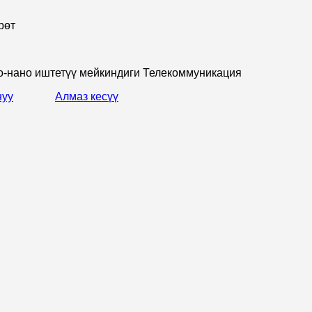
о-нано иштетүү мейкиндиги Телекоммуникация
нуу
Алмаз кесүү