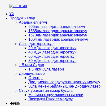
Үй
Продукциялар
Аралык өлчөгүч
905нм лазердик аралык өлчөгүч
1535нм лазердик аралык өлчөгүч
1570нм лазердик аралык өлчөгүч
1064 нм лазердик аралык өлчөгүч
Лазердик көрсөткүч
20 мДж лазердик көрсөткүч
40 мДж лазердик көрсөткүч
60 мДж лазердик көрсөткүч
80 мДж лазердик көрсөткүч
1.5 мкм Лидар
1,5 мкм була лазери
Диоддук лазер
Стектер
Диод менен сордурулган күчөтүү модулу
була менен байланышкан диоддук лазер
Структураланган лазер булагы
Машина көрүү линиясы лазери
Лазердик Dazzler модулу
Чечим