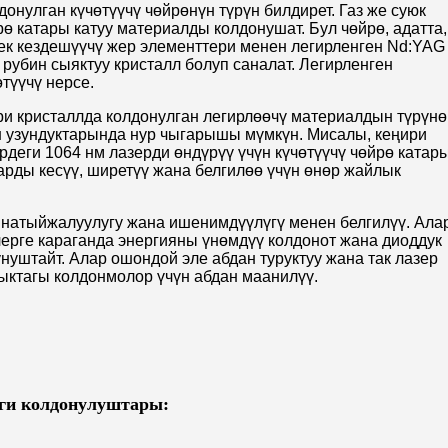
донулган күчөтүүчү чөйрөнүн түрүн билдирет. Газ же суюк
ө катары катуу материалды колдонушат. Бул чөйрө, адатта,
ек кездешүүчү жер элементтери менен легирленген Nd:YAG
рубин сыяктуу кристалл болуп саналат. Легирленген
өтүүчү нерсе.
и кристаллда колдонулган легирлөөчү материалдын түрүнө
н узундуктарында нур чыгарышы мүмкүн. Мисалы, кеңири
еги 1064 нм лазерди өндүрүү үчүн күчөтүүчү чөйрө катар
арды кесүү, ширетүү жана белгилөө үчүн өнөр жайлык
 натыйжалуулугу жана ишенимдүүлүгү менен белгилүү. Ала
лерге караганда энергияны үнөмдүү колдонот жана диоддук
уштайт. Алар ошондой эле абдан туруктуу жана так лазер
тыктагы колдонмолор үчүн абдан маанилүү.
зги колдонулуштары: