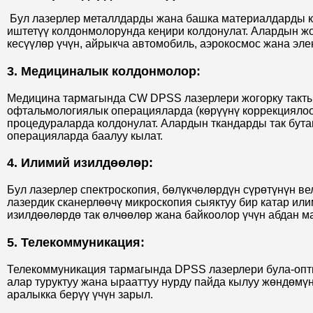
Бул лазерлер металлдарды жана башка материалдарды к
иштетүү колдонмолорунда кеңири колдонулат. Алардын жо
кесүүлөр үчүн, айрыкча автомобиль, аэрокосмос жана эле
3. Медициналык колдонмолор:
Медицина тармагында CW DPSS лазерлери жогорку такты
офтальмологиялык операцияларда (көрүүнү коррекциялоо 
процедураларда колдонулат. Алардын ткандарды так бут
операцияларда баалуу кылат.
4. Илимий изилдөөлөр:
Бул лазерлер спектроскопия, бөлүкчөлөрдүн сүрөтүнүн в
лазердик сканерлөөчү микроскопия сыяктуу бир катар ил
изилдөөлөрдө так өлчөөлөр жана байкоолор үчүн абдан м
5. Телекоммуникация:
Телекоммуникация тармагында DPSS лазерлери була-опт
алар туруктуу жана ырааттуу нурду пайда кылуу жөндөмү
аралыкка берүү үчүн зарыл.