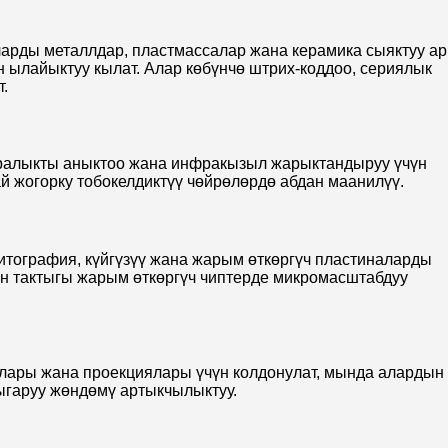
арды металлдар, пластмассалар жана керамика сыяктуу ар
 ылайыктуу кылат. Алар көбүнчө штрих-коддоо, сериялык
.
аралыкты аныктоо жана инфракызыл жарыктандыруу үчүн
 жогорку тобокелдиктүү чөйрөлөрдө абдан маанилүү.
тография, күйгүзүү жана жарым өткөргүч пластиналарды
ин тактыгы жарым өткөргүч чиптерде микромасштабдуу
лары жана проекциялары үчүн колдонулат, мында алардын
ыгаруу жөндөмү артыкчылыктуу.