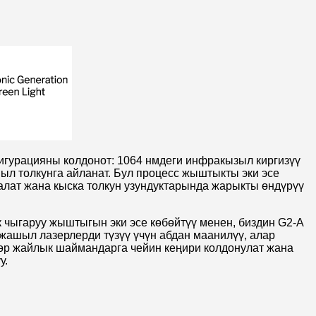
фигурацияны колдонот: 1064 нмдеги инфракызыл киргизүү
ыл толкунга айланат. Бул процесс жыштыкты эки эсе
талат жана кыска толкун узундуктарында жарыкты өндүрүү
 чыгаруу жыштыгын эки эсе көбөйтүү менен, биздин G2-A
жашыл лазерлерди түзүү үчүн абдан маанилүү, алар
нөр жайлык шаймандарга чейин кеңири колдонулат жана
у.