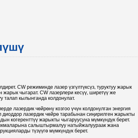
лүшү
дирет. CW режиминде лазер үзгүлтүксүз, туруктуу жарык
н жарык чыгарат. CW лазерлери кесүү, ширетүү же
уу талап кылынганда колдонулат.
ерде лазердик чөйрөнү козгоо үчүн колдонулган энергия
л диоддор лазердик чөйрө тарабынан сиңирилген жарыкты
дын когеренттүү жарыкты чыгаруусуна мүмкүндүк берет.
и ыкмаларына салыштырмалуу натыйжалуураак жана
рукцияларды түзүүгө мүмкүндүк берет.