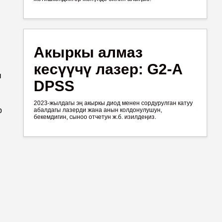
Акыркы алмаз
кесүүчү лазер: G2-A
ы
DPSS
2023-жылдагы эң акыркы диод менен сордурулган катуу
р
абалдагы лазерди жана анын колдонулушун,
бекемдигин, сыноо отчетун ж.б. изилдеңиз.