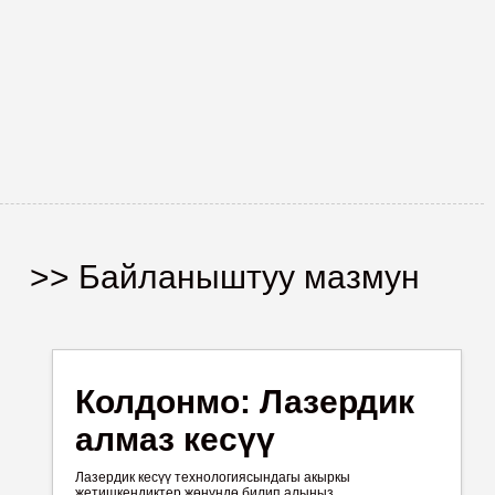
>> Байланыштуу мазмун
Колдонмо: Лазердик
алмаз кесүү
Лазердик кесүү технологиясындагы акыркы
жетишкендиктер жөнүндө билип алыңыз.