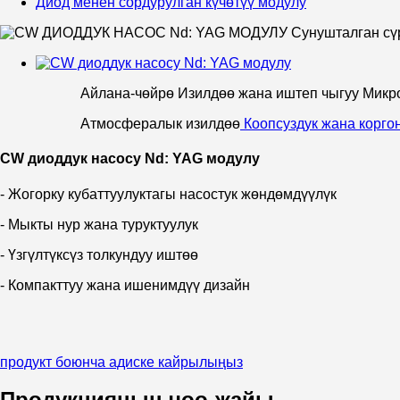
Диод менен сордурулган күчөтүү модулу
Айлана-чөйрө Изилдөө жана иштеп чыгуу Микр
Атмосфералык изилдөө
Коопсуздук жана корго
CW диоддук насосу Nd: YAG модулу
- Жогорку кубаттуулуктагы насостук жөндөмдүүлүк
- Мыкты нур жана туруктуулук
- Үзгүлтүксүз толкундуу иштөө
- Компакттуу жана ишенимдүү дизайн
продукт боюнча адиске кайрылыңыз
Продукциянын чоо-жайы