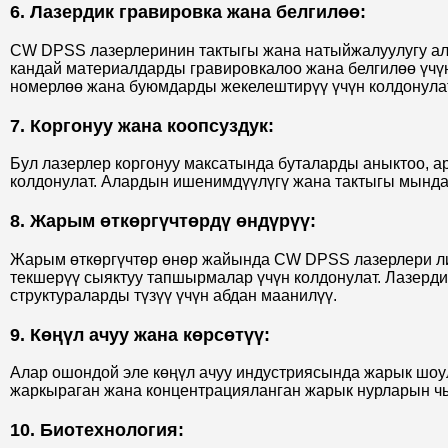
6. Лазердик гравировка жана белгилөө:
CW DPSS лазерлеринин тактыгы жана натыйжалуулугу ал
кандай материалдарды гравировкалоо жана белгилөө үчүн
номерлөө жана буюмдарды жекелештирүү үчүн колдонулат
7. Коргонуу жана коопсуздук:
Бул лазерлер коргонуу максатында буталарды аныктоо, 
колдонулат. Алардын ишенимдүүлүгү жана тактыгы мындай
8. Жарым өткөргүчтөрдү өндүрүү:
Жарым өткөргүчтөр өнөр жайында CW DPSS лазерлери ли
текшерүү сыяктуу тапшырмалар үчүн колдонулат. Лазерд
структураларды түзүү үчүн абдан маанилүү.
9. Көңүл ачуу жана көрсөтүү:
Алар ошондой эле көңүл ачуу индустриясында жарык шоу
жаркыраган жана концентрацияланган жарык нурларын ч
10. Биотехнология: