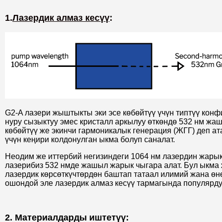
1.
Лазердик алмаз кесүү
:
G2-A лазери жыштыкты эки эсе көбөйтүү үчүн типтүү кон
нуру сызыктуу эмес кристалл аркылуу өткөндө 532 нм жаш
көбөйтүү же экинчи гармоникалык генерация (ЖГГ) деп а
үчүн кеңири колдонулган ыкма болуп саналат.
Неодим же иттербий негизиндеги 1064 нм лазердин жарык
лазерибиз 532 нмде жашыл жарык чыгара алат. Бул ыкма 
лазердик көрсөткүчтөрдөн баштап татаал илимий жана ө
ошондой эле лазердик алмаз кесүү тармагында популярду
2. Материалдарды иштетүү: