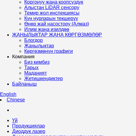
Коргонуу жана коопсуздук
Алыстан LiDAR сенсору
Темир жол инспекциясы
Күн нурларын текшерүү
Өнөр жай насостору (Алмаз)
Илим жана изилдөө
ЖАҢЫЛЫКТАР ЖАНА КӨРГӨЗМӨЛӨР
Блогдор
Жаңылыктар
Көргөзмөнүн графиги
Компания
Биз кимбиз
Тарых
Маданият
Жетишкендиктер
Байланыш
English
Chinese
Үй
Продукциялар
Диоддук лазер