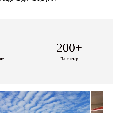
200
+
шү
Патенттер