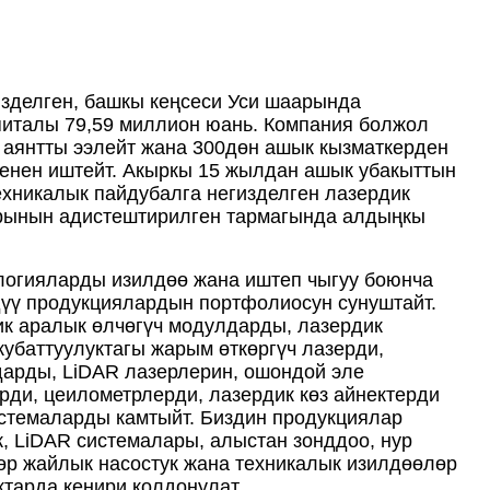
изделген, башкы кеңсеси Уси шаарында
апиталы 79,59 миллион юань. Компания болжол
р аянтты ээлейт жана 300дөн ашык кызматкерден
менен иштейт. Акыркы 15 жылдан ашык убакыттын
ехникалык пайдубалга негизделген лазердик
рынын адистештирилген тармагында алдыңкы
ологияларды изилдөө жана иштеп чыгуу боюнча
дүү продукциялардын портфолиосун сунуштайт.
ик аралык өлчөгүч модулдарды, лазердик
 кубаттуулуктагы жарым өткөргүч лазерди,
дарды, LiDAR лазерлерин, ошондой эле
рди, цеилометрлерди, лазердик көз айнектерди
истемаларды камтыйт. Биздин продукциялар
к, LiDAR системалары, алыстан зонддоо, нур
өр жайлык насостук жана техникалык изилдөөлөр
ктарда кеңири колдонулат.