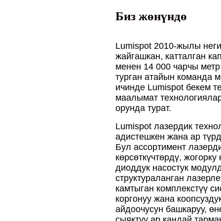
Биз жөнүндө
Lumispot 2010-жылы нег
жайгашкан, катталган к
менен 14 000 чарчы мет
турган атайын команда 
ичинде Lumispot бекем т
маалымат технологияла
орунда турат.
Lumispot лазердик техн
адистешкен жана ар түр
Бул ассортимент лазерд
көрсөткүчтөрдү, жогорку
диоддук насостук модул
структураланган лазерле
камтыган комплекстүү с
коргонуу жана коопсузду
айдоочусун башкаруу, өн
сыяктуу ар кандай тарма