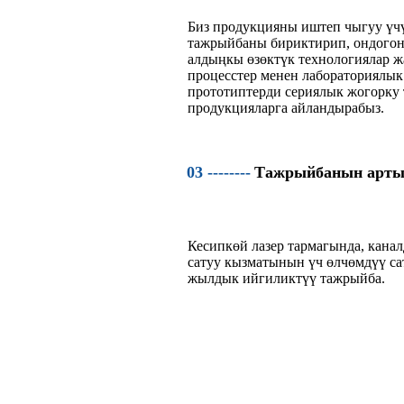
Биз продукцияны иштеп чыгуу үчү
тажрыйбаны бириктирип, ондогон 
алдыңкы өзөктүк технологиялар ж
процесстер менен лабораториялык
прототиптерди сериялык жогорку
продукцияларга айландырабыз.
03 --------
Тажрыйбанын арт
Кесипкөй лазер тармагында, канал
сатуу кызматынын үч өлчөмдүү са
жылдык ийгиликтүү тажрыйба.