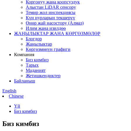
Коргонуу жана коопсуздук
Алыстан LiDAR сенсору
Темир жол инспекциясы
Күн нурларын текшерүү
Өнөр жай насостору (Алмаз)
Илим жана изилдөө
ЖАҢЫЛЫКТАР ЖАНА КӨРГӨЗМӨЛӨР
Блогдор
Жаңылыктар
Көргөзмөнүн графиги
Компания
Биз кимбиз
Тарых
Маданият
Жетишкендиктер
Байланыш
English
Chinese
Үй
Биз кимбиз
Биз кимбиз