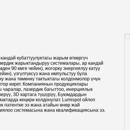
кандай кубаттуулуктагы жарым өткөргүч
азердик жарыктандыруу системалары, ар кандай
ден 90 кмге чейин), жогорку энергиялуу катуу
йин), үзгүлтүксүз жана импульстуу була
ку жана төмөнкү тактыктагы колдонмолор үчүн
оптор кирет. Компаниянын продукциялары
ы чаралар, лазердик багыттоо, инерциялык
шерүү, 3D картага түшүрүү, Буюмдардын
актарда кеңири колдонулат. Lumispot ойлоп
к патентке ээ жана атайын өнөр жай
циялоо системасына жана квалификациясына ээ.