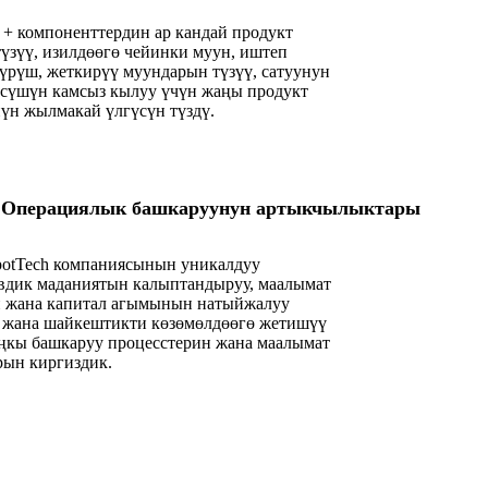
 + компоненттердин ар кандай продукт
түзүү, изилдөөгө чейинки муун, иштеп
дүрүш, жеткирүү муундарын түзүү, сатуунун
өсүшүн камсыз кылуу үчүн жаңы продукт
үн жылмакай үлгүсүн түздү.
Операциялык башкаруунун артыкчылыктары
potTech компаниясынын уникалдуу
вдик маданиятын калыптандыруу, маалымат
 жана капитал агымынын натыйжалуу
жана шайкештикти көзөмөлдөөгө жетишүү
ңкы башкаруу процесстерин жана маалымат
рын киргиздик.