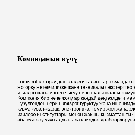
Команданын күчү
Lumispot жогорку деңгээлдеги таланттар командас
жогорку жетекчиликке жана техникалык эксперттерг
изилдөө жана иштеп чыгуу персоналы жалпы жумушч
Компания бир нече жолу ар кандай деңгээлдеги ма
Түзүлгөндөн бери Lumispot туруктуу жана ишенимд
куруу, курал-жарак, электроника, темир жол жана 
изилдөө институттары менен жакшы кызматташтык 
аба күчтөрү үчүн алдын ала изилдөө долбоорлорун