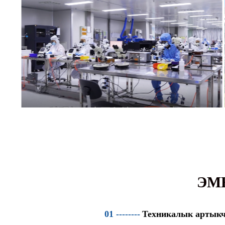
ЭМ
01 --------
Техникалык артык