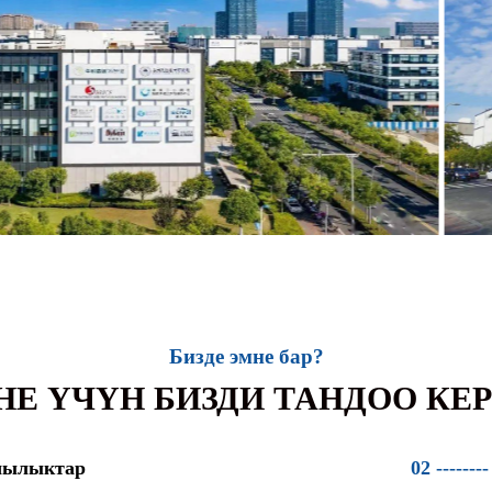
Бизде эмне бар?
НЕ ҮЧҮН БИЗДИ ТАНДОО КЕР
чылыктар
02 --------