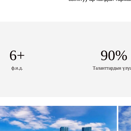
6
+
90
%
ф.и.д.
Таланттардын үлү