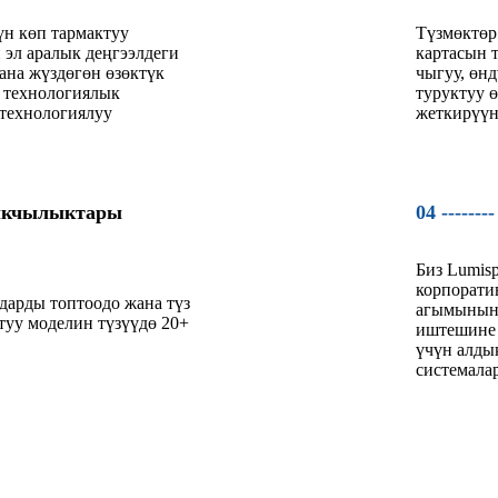
н көп тармактуу
Түзмөктөр
эл аралык деңгээлдеги
картасын 
ана жүздөгөн өзөктүк
чыгуу, өн
 технологиялык
туруктуу 
 технологиялуу
жеткирүүн
ыкчылыктары
04 --------
Биз Lumis
корпорати
дарды топтоодо жана түз
агымынын
туу моделин түзүүдө 20+
иштешине 
үчүн алды
системала