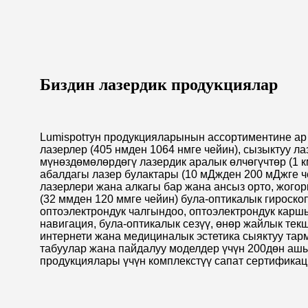
Биздин лазердик продукциялар
Lumispotтун продукцияларынын ассортиментине ар 
лазерлер (405 нмден 1064 нмге чейин), сызыктуу л
мүнөздөмөлөрдөгү лазердик аралык өлчөгүчтөр (1 км
абалдагы лазер булактары (10 мДжден 200 мДжге че
лазерлери жана алкагы бар жана ансыз орто, жогор
(32 ммден 120 ммге чейин) була-оптикалык гироск
оптоэлектрондук чалгындоо, оптоэлектрондук карш
навигация, була-оптикалык сезүү, өнөр жайлык тек
интернети жана медициналык эстетика сыяктуу тарм
табуулар жана пайдалуу моделдер үчүн 200дөн ашы
продукциялары үчүн комплекстүү сапат сертифика