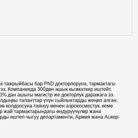
ык тажрыйбасы бар PhD докторлоруна, тармактагы
о ээ. Компанияда 300дөн ашык кызматкер иштейт,
0% дан ашыгы магистр же докторлук даражага ээ.
алдыңкы таланттар үчүн сыйлыктарды жеңип алган.
өө колдоосуна таянуу менен аэрокосмостук, кеме
нөр жай тармактарындагы өндүрүүчүлөр жана
рды иштеп чыгуу департаменти, Армия жана Аскер-