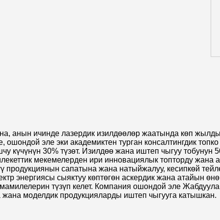
ына, анын ичинде лазердик изилдөөлөр жаатында көп жылд
е, ошондой эле эки академиктен турган консалтингдик топк
у күчүнүн 30% түзөт. Изилдөө жана иштеп чыгуу тобунун 5
млекеттик мекемелерден ири инновациялык топторду жана 
үү продукциянын сапатына жана натыйжалуу, кесипкөй тейл
электр энергиясы сыяктуу көптөгөн аскердик жана атайын ө
мамилелерин түзүп келет. Компания ошондой эле Жабдуула
а жана моделдик продукцияларды иштеп чыгууга катышкан.