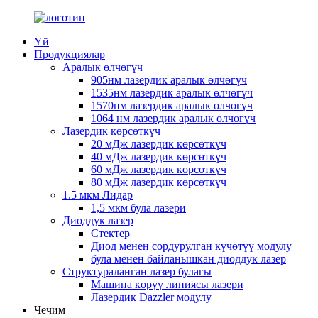
Үй
Продукциялар
Аралык өлчөгүч
905нм лазердик аралык өлчөгүч
1535нм лазердик аралык өлчөгүч
1570нм лазердик аралык өлчөгүч
1064 нм лазердик аралык өлчөгүч
Лазердик көрсөткүч
20 мДж лазердик көрсөткүч
40 мДж лазердик көрсөткүч
60 мДж лазердик көрсөткүч
80 мДж лазердик көрсөткүч
1.5 мкм Лидар
1,5 мкм була лазери
Диоддук лазер
Стектер
Диод менен сордурулган күчөтүү модулу
була менен байланышкан диоддук лазер
Структураланган лазер булагы
Машина көрүү линиясы лазери
Лазердик Dazzler модулу
Чечим