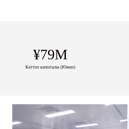
¥
79
M
Каттоо капиталы (Юани)