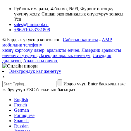
Руйюнь имараты, 4-бөлмө, №99, Фуронг ортоңку
үчүнчү жолу, Сишан экономикалык өнүктүрүү зонасы,
Уси
sales@lumispot.cn
+86-510-83781808
© Бардык укуктар корголгон.
Сайттын картасы
-
AMP
мобилдик телефону
көздү коргоочу лазер
,
аралыкты өлчөө
,
Лазердик аралыкты
өлчөөчү түзүлүш
,
Лазердик аралык өлчөгүч
,
Лазердик
диапазон
,
Аралыкты өлчөө
,
Электрондук кат жөнөтүү
x
Издөө үчүн Enter баскычын же
жабуу үчүн ESC баскычын басыңыз
English
French
German
Portuguese
Spanish
Russian