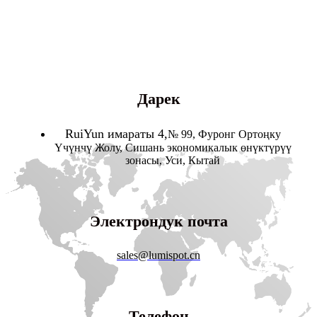
Дарек
RuiYun имараты 4,
№ 99, Фуронг Ортоңку
Үчүнчү Жолу, Сишань экономикалык өнүктүрүү
зонасы, Уси, Кытай
Электрондук почта
sales@lumispot.cn
Телефон