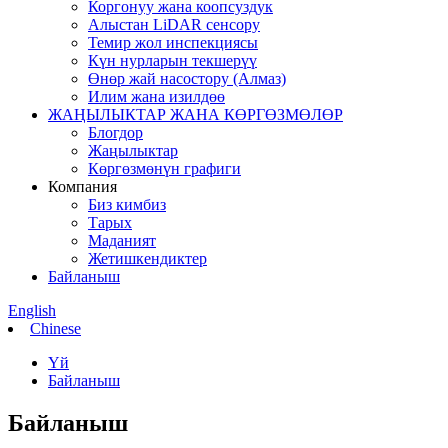
Коргонуу жана коопсуздук
Алыстан LiDAR сенсору
Темир жол инспекциясы
Күн нурларын текшерүү
Өнөр жай насостору (Алмаз)
Илим жана изилдөө
ЖАҢЫЛЫКТАР ЖАНА КӨРГӨЗМӨЛӨР
Блогдор
Жаңылыктар
Көргөзмөнүн графиги
Компания
Биз кимбиз
Тарых
Маданият
Жетишкендиктер
Байланыш
English
Chinese
Үй
Байланыш
Байланыш