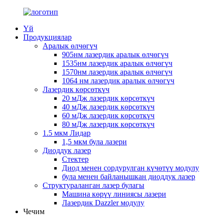
Үй
Продукциялар
Аралык өлчөгүч
905нм лазердик аралык өлчөгүч
1535нм лазердик аралык өлчөгүч
1570нм лазердик аралык өлчөгүч
1064 нм лазердик аралык өлчөгүч
Лазердик көрсөткүч
20 мДж лазердик көрсөткүч
40 мДж лазердик көрсөткүч
60 мДж лазердик көрсөткүч
80 мДж лазердик көрсөткүч
1.5 мкм Лидар
1,5 мкм була лазери
Диоддук лазер
Стектер
Диод менен сордурулган күчөтүү модулу
була менен байланышкан диоддук лазер
Структураланган лазер булагы
Машина көрүү линиясы лазери
Лазердик Dazzler модулу
Чечим