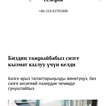
+86-510-83781808
Биздин тажрыйбабыз сизге
кызмат кылуу үчүн келди
Бизге арыз талаптарыңызды жөнөтүңүз, биз
сизге кесипкөй лазердик чечимди
сунуштайбыз.