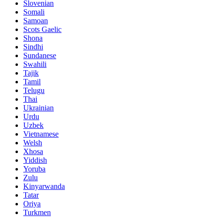
Slovenian
Somali
Samoan
Scots Gaelic
Shona
Sindhi
Sundanese
Swahili
Tajik
Tamil
Telugu
Thai
Ukrainian
Urdu
Uzbek
Vietnamese
Welsh
Xhosa
Yiddish
Yoruba
Zulu
Kinyarwanda
Tatar
Oriya
Turkmen