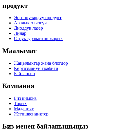
продукт
Эң популярдуу продукт
Аралык өлчөгүч
Диоддук лазер
Лидар
Структураланган жарык
Маалымат
Жаңылыктар жана блогдор
Көргөзмөнүн графиги
Байланыш
Компания
Биз кимбиз
Тарых
Маданият
Жетишкендиктер
Биз менен байланышыңыз