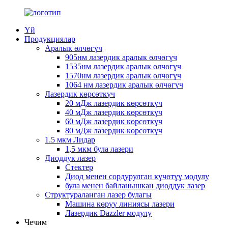
Үй
Продукциялар
Аралык өлчөгүч
905нм лазердик аралык өлчөгүч
1535нм лазердик аралык өлчөгүч
1570нм лазердик аралык өлчөгүч
1064 нм лазердик аралык өлчөгүч
Лазердик көрсөткүч
20 мДж лазердик көрсөткүч
40 мДж лазердик көрсөткүч
60 мДж лазердик көрсөткүч
80 мДж лазердик көрсөткүч
1.5 мкм Лидар
1,5 мкм була лазери
Диоддук лазер
Стектер
Диод менен сордурулган күчөтүү модулу
була менен байланышкан диоддук лазер
Структураланган лазер булагы
Машина көрүү линиясы лазери
Лазердик Dazzler модулу
Чечим