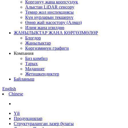
Коргонуу жана коопсуздук
Алыстан LiDAR сенсору
Темир жол инспекциясы
Күн нурларын текшерүү
Өнөр жай насостору (Алмаз)
Илим жана изилдөө
ЖАҢЫЛЫКТАР ЖАНА КӨРГӨЗМӨЛӨР
Блогдор
Жаңылыктар
Көргөзмөнүн графиги
Компания
Биз кимбиз
Тарых
Маданият
Жетишкендиктер
Байланыш
English
Chinese
Үй
Продукциялар
Структураланган лазер булагы