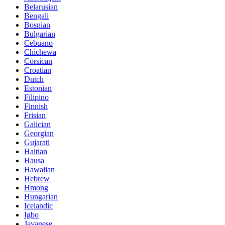
Belarusian
Bengali
Bosnian
Bulgarian
Cebuano
Chichewa
Corsican
Croatian
Dutch
Estonian
Filipino
Finnish
Frisian
Galician
Georgian
Gujarati
Haitian
Hausa
Hawaiian
Hebrew
Hmong
Hungarian
Icelandic
Igbo
Javanese