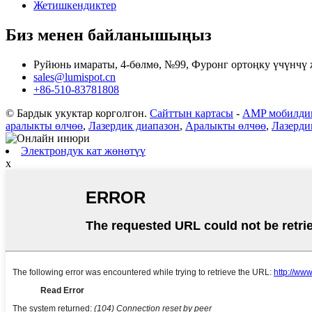
Жетишкендиктер
Биз менен байланышыңыз
Руйюнь имараты, 4-бөлмө, №99, Фуронг ортоңку үчүнчү 
sales@lumispot.cn
+86-510-83781808
© Бардык укуктар корголгон.
Сайттын картасы
-
AMP мобилдик
аралыкты өлчөө
,
Лазердик диапазон
,
Аралыкты өлчөө
,
Лазерди
Электрондук кат жөнөтүү
x