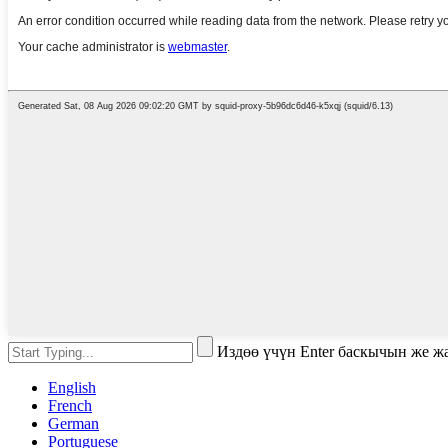
Издөө үчүн Enter баскычын же 
English
French
German
Portuguese