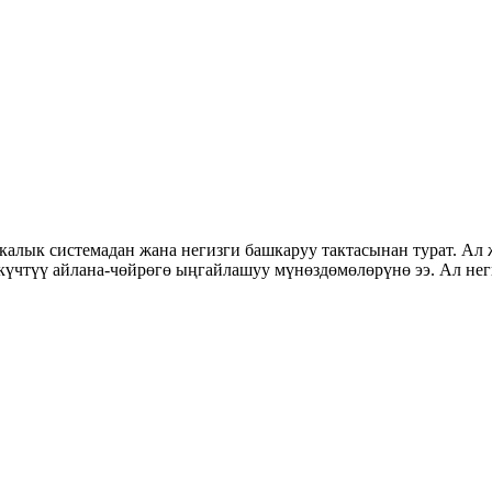
калык системадан жана негизги башкаруу тактасынан турат. Ал
чтүү айлана-чөйрөгө ыңгайлашуу мүнөздөмөлөрүнө ээ. Ал неги