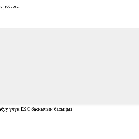
жабуу үчүн ESC баскычын басыңыз