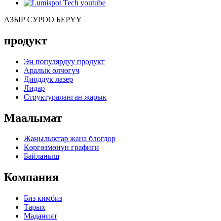
АЗЫР СУРОО БЕРҮҮ
продукт
Эң популярдуу продукт
Аралык өлчөгүч
Диоддук лазер
Лидар
Структураланган жарык
Маалымат
Жаңылыктар жана блогдор
Көргөзмөнүн графиги
Байланыш
Компания
Биз кимбиз
Тарых
Маданият