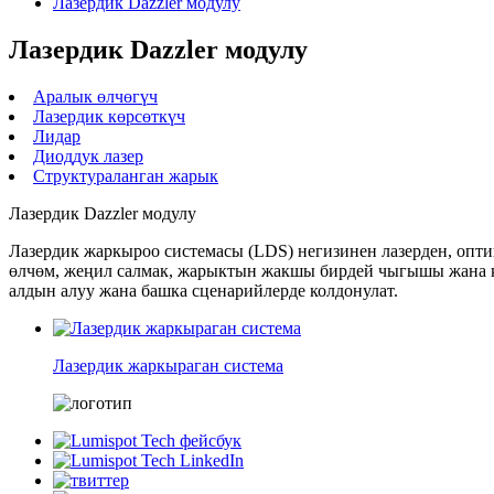
Лазердик Dazzler модулу
Лазердик Dazzler модулу
Аралык өлчөгүч
Лазердик көрсөткүч
Лидар
Диоддук лазер
Структураланган жарык
Лазердик Dazzler модулу
Лазердик жаркыроо системасы (LDS) негизинен лазерден, опти
өлчөм, жеңил салмак, жарыктын жакшы бирдей чыгышы жана кү
алдын алуу жана башка сценарийлерде колдонулат.
Лазердик жаркыраган система