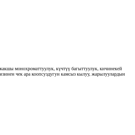
 жакшы монохроматтуулук, күчтүү багыттуулук, кичинекей
зинен чек ара коопсуздугун камсыз кылуу, жарылуулардын