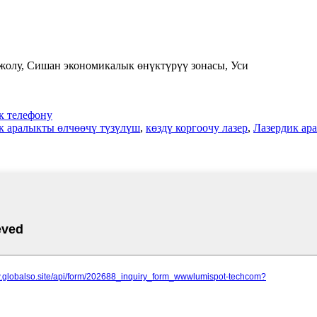
жолу, Сишан экономикалык өнүктүрүү зонасы, Уси
 телефону
к аралыкты өлчөөчү түзүлүш
,
көздү коргоочу лазер
,
Лазердик ар