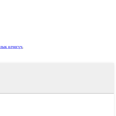
алык өлчөгүч
,