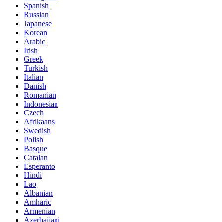
Spanish
Russian
Japanese
Korean
Arabic
Irish
Greek
Turkish
Italian
Danish
Romanian
Indonesian
Czech
Afrikaans
Swedish
Polish
Basque
Catalan
Esperanto
Hindi
Lao
Albanian
Amharic
Armenian
Azerbaijani