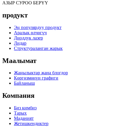
АЗЫР СУРОО БЕРҮҮ
продукт
Эң популярдуу продукт
Аралык өлчөгүч
Диоддук лазер
Лидар
Структураланган жарык
Маалымат
Жаңылыктар жана блогдор
Көргөзмөнүн графиги
Байланыш
Компания
Биз кимбиз
Тарых
Маданият
Жетишкендиктер