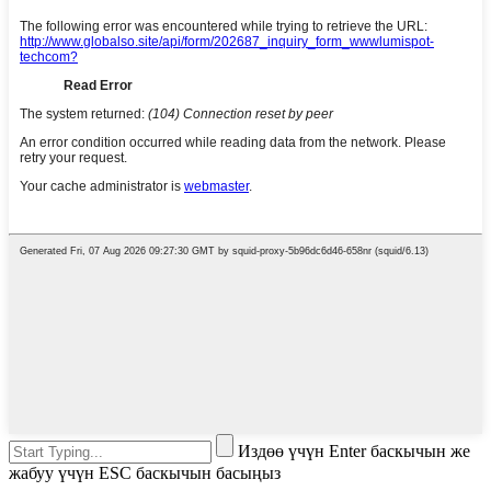
Издөө үчүн Enter баскычын же
жабуу үчүн ESC баскычын басыңыз