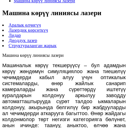
Машина көрүү линиясы лазери
Машина көрүү линиясы лазери
Аралык өлчөгүч
Лазердик көрсөткүч
Лидар
Диоддук лазер
Структураланган жарык
Машина көрүү линиясы лазери
Машиналык көрүү текшерүүсү – бул адамдын
көрүү жөндөмүн симуляциялоо жана тиешелүү
чечимдерди кабыл алуу үчүн оптикалык
системаларды, өнөр жайлык санарип
камераларды жана сүрөттөрдү иштетүү
куралдарын колдонуу аркылуу заводду
автоматташтырууда сүрөт талдоо ыкмаларын
колдонуу, акырында белгилүү бир жабдууларды
ал чечимдерди аткарууга багыттоо. Өнөр жайдагы
колдонмолор төрт негизги категорияга бөлүнөт,
анын ичинде: таануу, аныктоо, өлчөө жана