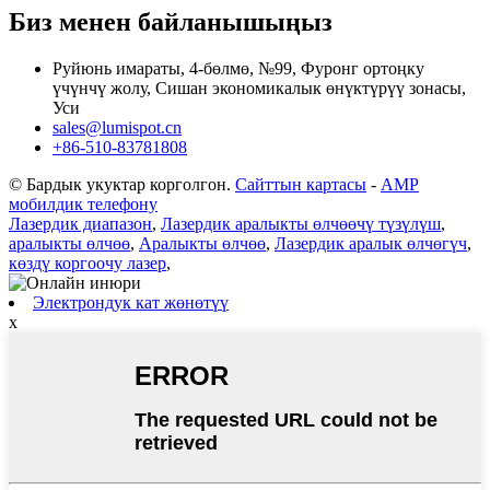
Биз менен байланышыңыз
Руйюнь имараты, 4-бөлмө, №99, Фуронг ортоңку
үчүнчү жолу, Сишан экономикалык өнүктүрүү зонасы,
Уси
sales@lumispot.cn
+86-510-83781808
© Бардык укуктар корголгон.
Сайттын картасы
-
AMP
мобилдик телефону
Лазердик диапазон
,
Лазердик аралыкты өлчөөчү түзүлүш
,
аралыкты өлчөө
,
Аралыкты өлчөө
,
Лазердик аралык өлчөгүч
,
көздү коргоочу лазер
,
Электрондук кат жөнөтүү
x