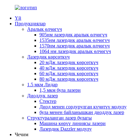
Үй
Продукциялар
Аралык өлчөгүч
905нм лазердик аралык өлчөгүч
1535нм лазердик аралык өлчөгүч
1570нм лазердик аралык өлчөгүч
1064 нм лазердик аралык өлчөгүч
Лазердик көрсөткүч
20 мДж лазердик көрсөткүч
40 мДж лазердик көрсөткүч
60 мДж лазердик көрсөткүч
80 мДж лазердик көрсөткүч
1.5 мкм Лидар
1,5 мкм була лазери
Диоддук лазер
Стектер
Диод менен сордурулган күчөтүү модулу
була менен байланышкан диоддук лазер
Структураланган лазер булагы
Машина көрүү линиясы лазери
Лазердик Dazzler модулу
Чечим