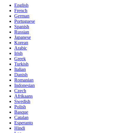
English
French
German
Portuguese
Spanish
Russian
Japanese
Korean
Arabic
Irish
Greek
Turkish
Italian
Danish
Romanian
Indonesian
Czech
Afrikaans
Swedish
Polish
Basque
Catalan
Esperanto
Hindi