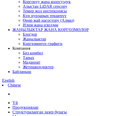
Коргонуу жана коопсуздук
Алыстан LiDAR сенсору
Темир жол инспекциясы
Күн нурларын текшерүү
Өнөр жай насостору (Алмаз)
Илим жана изилдөө
ЖАҢЫЛЫКТАР ЖАНА КӨРГӨЗМӨЛӨР
Блогдор
Жаңылыктар
Көргөзмөнүн графиги
Компания
Биз кимбиз
Тарых
Маданият
Жетишкендиктер
Байланыш
English
Chinese
Үй
Продукциялар
Структураланган лазер булагы