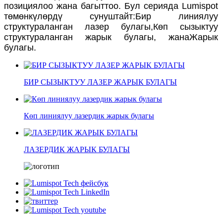
позициялоо жана багыттоо. Бул серияда Lumispot
төмөнкүлөрдү сунуштайт:
Бир линиялуу
структураланган лазер булагы,
Көп сызыктуу
структураланган жарык булагы, жана
Жарык
булагы.
БИР СЫЗЫКТУУ ЛАЗЕР ЖАРЫК БУЛАГЫ
Көп линиялуу лазердик жарык булагы
ЛАЗЕРДИК ЖАРЫК БУЛАГЫ