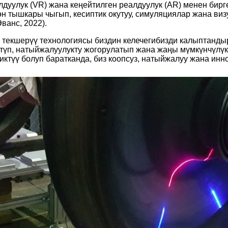
лдуулук (VR) жана кеңейтилген реалдуулук (AR) менен бирг
 тышкары чыгып, кесиптик окутуу, симуляциялар жана виз
ванс, 2022).
 текшерүү технологиясы биздин келечегибизди калыптанды
үп, натыйжалуулукту жогорулатып жана жаңы мүмкүнчүлүктө
иктүү болуп баратканда, биз коопсуз, натыйжалуу жана инн