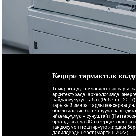
Кеңири тармактык колд
Темир жолду тейлөөдөн тышкары, л
архитектурада, археологияда, энерг
пайдалуулугун табат (Робертс, 2017
тарыхый имараттарды консервациял
объектилерин башкарууда лазердик 
ийкемдүүлүктү сунуштайт (Паттерсон
органдарында 3D лазердик сканерл
так документтештирүүгө жардам бер
далилдерди берет (Мартин, 2022).