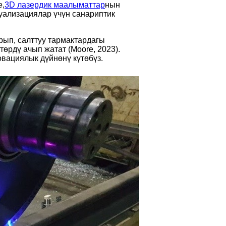
е,
3D лазердик маалыматтар
нын
уализациялар үчүн санариптик
рып, салттуу тармактардагы
рдү ачып жатат (Moore, 2023).
овациялык дүйнөнү күтөбүз.