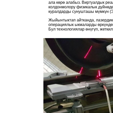
ала көрө алабыз. Виртуалдык реа
колдонмолору физикалык дүйнөдөн
куралдарды сунушташы мүмкүн (Э
Жыйынтыктап айтканда, лазердик
операциялык ыкмаларды өркүндөт
Бул технологиялар өнүгүп, жеткил