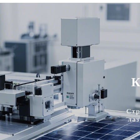
К
Стр
ла