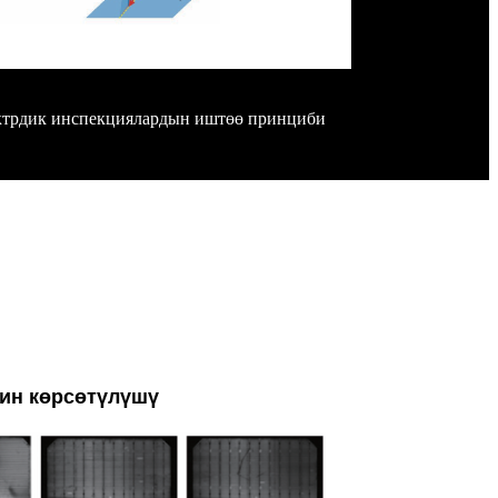
ктрдик инспекциялардын иштөө принциби
ин көрсөтүлүшү