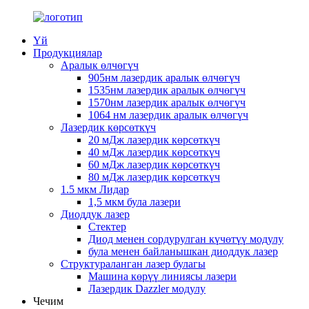
Үй
Продукциялар
Аралык өлчөгүч
905нм лазердик аралык өлчөгүч
1535нм лазердик аралык өлчөгүч
1570нм лазердик аралык өлчөгүч
1064 нм лазердик аралык өлчөгүч
Лазердик көрсөткүч
20 мДж лазердик көрсөткүч
40 мДж лазердик көрсөткүч
60 мДж лазердик көрсөткүч
80 мДж лазердик көрсөткүч
1.5 мкм Лидар
1,5 мкм була лазери
Диоддук лазер
Стектер
Диод менен сордурулган күчөтүү модулу
була менен байланышкан диоддук лазер
Структураланган лазер булагы
Машина көрүү линиясы лазери
Лазердик Dazzler модулу
Чечим