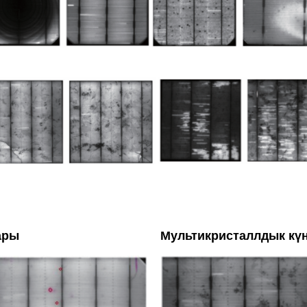
ары
Мультикристаллдык кү