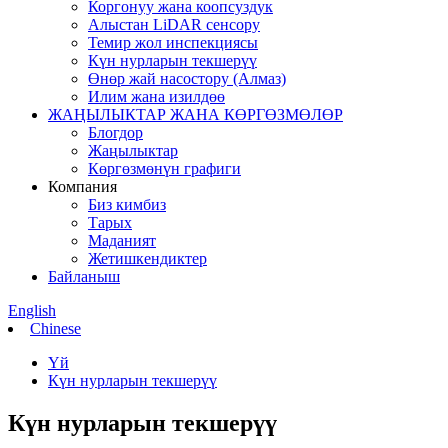
Коргонуу жана коопсуздук
Алыстан LiDAR сенсору
Темир жол инспекциясы
Күн нурларын текшерүү
Өнөр жай насостору (Алмаз)
Илим жана изилдөө
ЖАҢЫЛЫКТАР ЖАНА КӨРГӨЗМӨЛӨР
Блогдор
Жаңылыктар
Көргөзмөнүн графиги
Компания
Биз кимбиз
Тарых
Маданият
Жетишкендиктер
Байланыш
English
Chinese
Үй
Күн нурларын текшерүү
Күн нурларын текшерүү