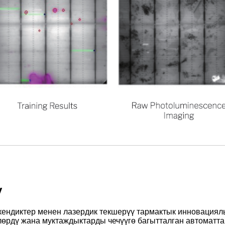
у
кендиктер менен лазердик текшерүү тармактык инновациял
өйлөрдү жана муктаждыктарды чечүүгө багытталган автома