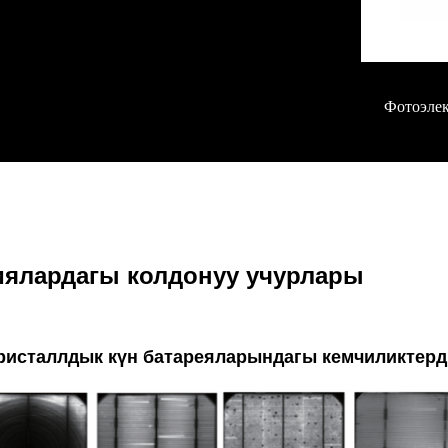
Фотоэле
иялардагы колдонуу учурлары
ристаллдык күн батареяларындагы кемчиликтерд