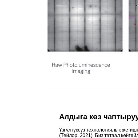
Алдыга көз чаптыру
Үзгүлтүксүз технологиялык жетиш
(Тейлор, 2021). Биз татаал көйг