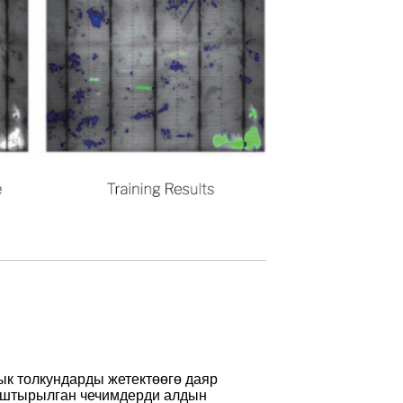
ык толкундарды жетектөөгө даяр
тташтырылган чечимдерди алдын