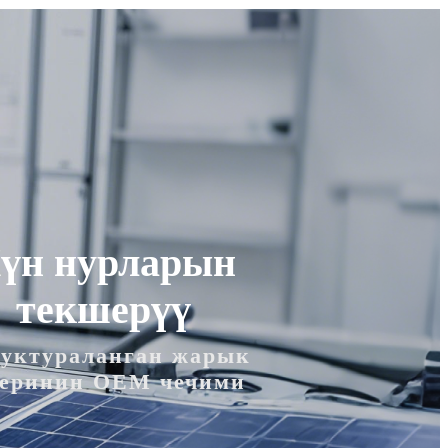
үн нурларын
текшерүү
уктураланган жарык
зеринин OEM чечими