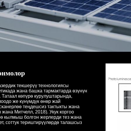
онмолор
азердик текшерүү технологиясы
етикада жана башка тармактарда өзүнүн
). Татаал көпүрө курулуштарында,
оодо же күнүмдүк өнөр жай
сканерлөө теңдешсиз тактыкты жана
 жана Митчелл, 2018). Укук коргоо
өө кылмыш болгон жерлерди тез жана
ет, соттук териштирүүлөрдө талашсыз