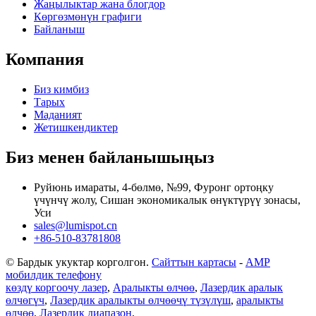
Жаңылыктар жана блогдор
Көргөзмөнүн графиги
Байланыш
Компания
Биз кимбиз
Тарых
Маданият
Жетишкендиктер
Биз менен байланышыңыз
Руйюнь имараты, 4-бөлмө, №99, Фуронг ортоңку
үчүнчү жолу, Сишан экономикалык өнүктүрүү зонасы,
Уси
sales@lumispot.cn
+86-510-83781808
© Бардык укуктар корголгон.
Сайттын картасы
-
AMP
мобилдик телефону
көздү коргоочу лазер
,
Аралыкты өлчөө
,
Лазердик аралык
өлчөгүч
,
Лазердик аралыкты өлчөөчү түзүлүш
,
аралыкты
өлчөө
,
Лазердик диапазон
,