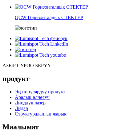
QCW Горизонталдык СТЕКТЕР
АЗЫР СУРОО БЕРҮҮ
продукт
Эң популярдуу продукт
Аралык өлчөгүч
Диоддук лазер
Лидар
Структураланган жарык
Маалымат