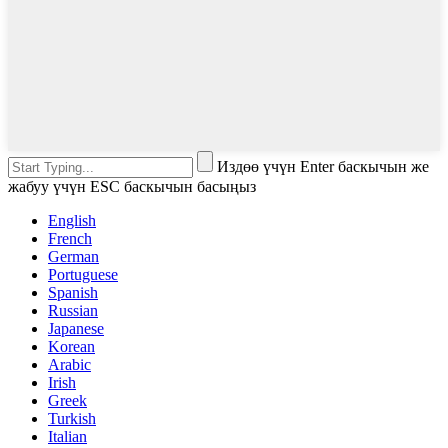
Издөө үчүн Enter баскычын же
жабуу үчүн ESC баскычын басыңыз
English
French
German
Portuguese
Spanish
Russian
Japanese
Korean
Arabic
Irish
Greek
Turkish
Italian