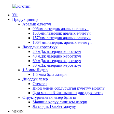
Үй
Продукциялар
Аралык өлчөгүч
905нм лазердик аралык өлчөгүч
1535нм лазердик аралык өлчөгүч
1570нм лазердик аралык өлчөгүч
1064 нм лазердик аралык өлчөгүч
Лазердик көрсөткүч
20 мДж лазердик көрсөткүч
40 мДж лазердик көрсөткүч
60 мДж лазердик көрсөткүч
80 мДж лазердик көрсөткүч
1.5 мкм Лидар
1,5 мкм була лазери
Диоддук лазер
Стектер
Диод менен сордурулган күчөтүү модулу
була менен байланышкан диоддук лазер
Структураланган лазер булагы
Машина көрүү линиясы лазери
Лазердик Dazzler модулу
Чечим