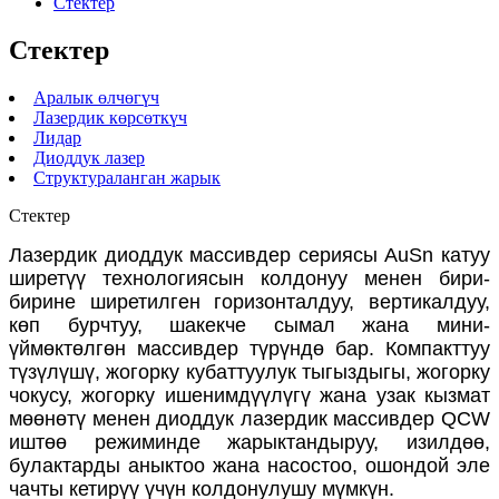
Стектер
Стектер
Аралык өлчөгүч
Лазердик көрсөткүч
Лидар
Диоддук лазер
Структураланган жарык
Стектер
Лазердик диоддук массивдер сериясы AuSn катуу
ширетүү технологиясын колдонуу менен бири-
бирине ширетилген горизонталдуу, вертикалдуу,
көп бурчтуу, шакекче сымал жана мини-
үймөктөлгөн массивдер түрүндө бар. Компакттуу
түзүлүшү, жогорку кубаттуулук тыгыздыгы, жогорку
чокусу, жогорку ишенимдүүлүгү жана узак кызмат
мөөнөтү менен диоддук лазердик массивдер QCW
иштөө режиминде жарыктандыруу, изилдөө,
булактарды аныктоо жана насостоо, ошондой эле
чачты кетирүү үчүн колдонулушу мүмкүн.