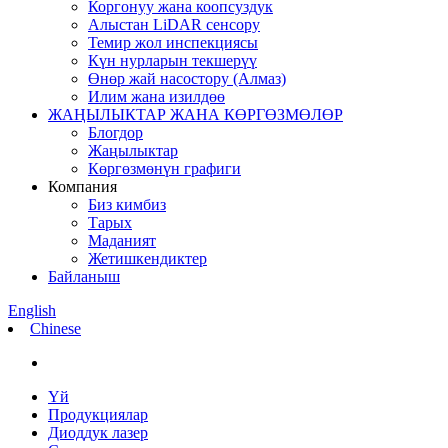
Коргонуу жана коопсуздук
Алыстан LiDAR сенсору
Темир жол инспекциясы
Күн нурларын текшерүү
Өнөр жай насостору (Алмаз)
Илим жана изилдөө
ЖАҢЫЛЫКТАР ЖАНА КӨРГӨЗМӨЛӨР
Блогдор
Жаңылыктар
Көргөзмөнүн графиги
Компания
Биз кимбиз
Тарых
Маданият
Жетишкендиктер
Байланыш
English
Chinese
Үй
Продукциялар
Диоддук лазер