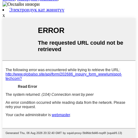
Электрондук кат жөнөтүү
x