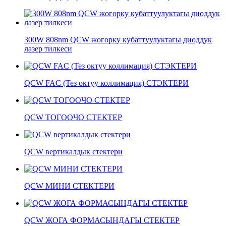
300W 808nm QCW жогорку кубаттуулуктагы диоддук
лазер тилкеси
QCW FAC (Тез октуу коллимация) СТЭКТЕРИ
QCW ТОГООЧО СТЕКТЕР
QCW вертикалдык стектери
QCW МИНИ СТЕКТЕРИ
QCW ЖОГА ФОРМАСЫНДАГЫ СТЕКТЕР