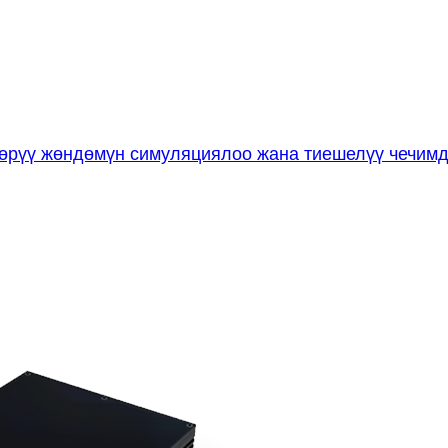
рүү жөндөмүн симуляциялоо жана тиешелүү чечимдер