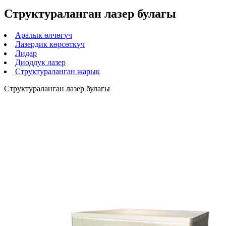
Структураланган лазер булагы
Аралык өлчөгүч
Лазердик көрсөткүч
Лидар
Диоддук лазер
Структураланган жарык
Структураланган лазер булагы