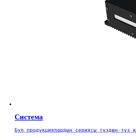
Система
Бул продукциялардын сериясы түздөн-түз к