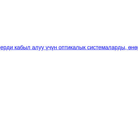
ди кабыл алуу үчүн оптикалык системаларды, өнөр 