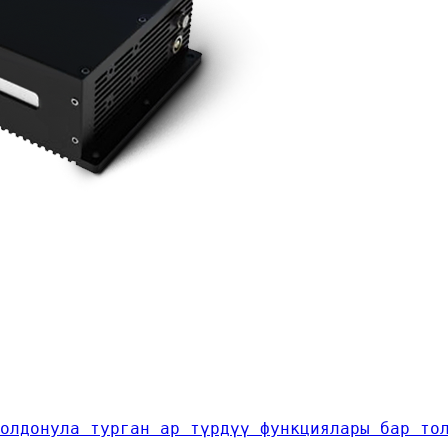
олдонула турган ар түрдүү функциялары бар то