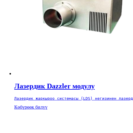
Лазердик Dazzler модулу
Лазердик жаркыроо системасы (LDS) негизинен лазерд
Көбүрөөк билүү