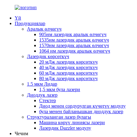
Үй
Продукциялар
Аралык өлчөгүч
905нм лазердик аралык өлчөгүч
1535нм лазердик аралык өлчөгүч
1570нм лазердик аралык өлчөгүч
1064 нм лазердик аралык өлчөгүч
Лазердик көрсөткүч
20 мДж лазердик көрсөткүч
40 мДж лазердик көрсөткүч
60 мДж лазердик көрсөткүч
80 мДж лазердик көрсөткүч
1.5 мкм Лидар
1,5 мкм була лазери
Диоддук лазер
Стектер
Диод менен сордурулган күчөтүү модулу
була менен байланышкан диоддук лазер
Структураланган лазер булагы
Машина көрүү линиясы лазери
Лазердик Dazzler модулу
Чечим