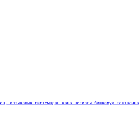
ен, оптикалык системадан жана негизги башкаруу тактасын