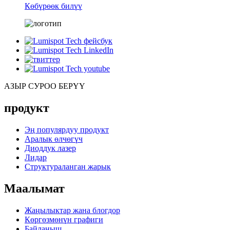
Көбүрөөк билүү
АЗЫР СУРОО БЕРҮҮ
продукт
Эң популярдуу продукт
Аралык өлчөгүч
Диоддук лазер
Лидар
Структураланган жарык
Маалымат
Жаңылыктар жана блогдор
Көргөзмөнүн графиги
Байланыш