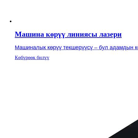
Машина көрүү линиясы лазери
Машиналык көрүү текшерүүсү – бул адамдын кө
Көбүрөөк билүү