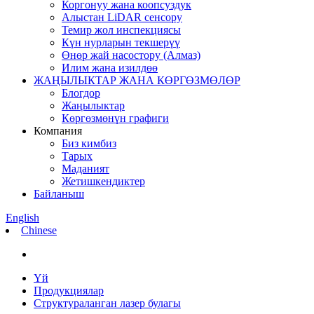
Коргонуу жана коопсуздук
Алыстан LiDAR сенсору
Темир жол инспекциясы
Күн нурларын текшерүү
Өнөр жай насостору (Алмаз)
Илим жана изилдөө
ЖАҢЫЛЫКТАР ЖАНА КӨРГӨЗМӨЛӨР
Блогдор
Жаңылыктар
Көргөзмөнүн графиги
Компания
Биз кимбиз
Тарых
Маданият
Жетишкендиктер
Байланыш
English
Chinese
Үй
Продукциялар
Структураланган лазер булагы