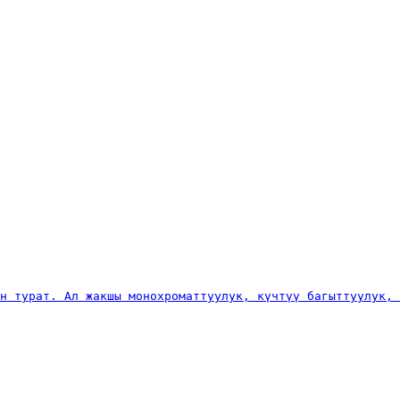
ан турат. Ал жакшы монохроматтуулук, күчтүү багыттуулук, 