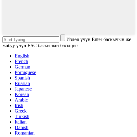
Издөө үчүн Enter баскычын же
жабуу үчүн ESC баскычын басыңыз
English
French
German
Portuguese
Spanish
Russian
Japanese
Korean
Arabic
Irish
Greek
Turkish
Italian
Danish
Romanian