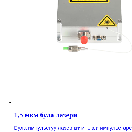
1,5 мкм була лазери
Була импульстуу лазер кичинекей импульстарс