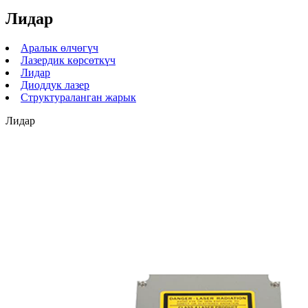
Лидар
Аралык өлчөгүч
Лазердик көрсөткүч
Лидар
Диоддук лазер
Структураланган жарык
Лидар