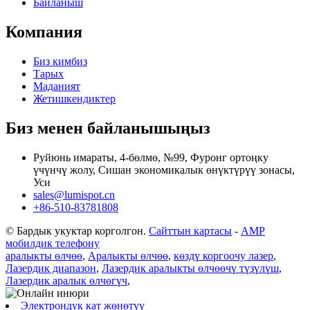
Байланыш
Компания
Биз кимбиз
Тарых
Маданият
Жетишкендиктер
Биз менен байланышыңыз
Руйюнь имараты, 4-бөлмө, №99, Фуронг ортоңку
үчүнчү жолу, Сишан экономикалык өнүктүрүү зонасы,
Уси
sales@lumispot.cn
+86-510-83781808
© Бардык укуктар корголгон.
Сайттын картасы
-
AMP
мобилдик телефону
аралыкты өлчөө
,
Аралыкты өлчөө
,
көздү коргоочу лазер
,
Лазердик диапазон
,
Лазердик аралыкты өлчөөчү түзүлүш
,
Лазердик аралык өлчөгүч
,
Электрондук кат жөнөтүү