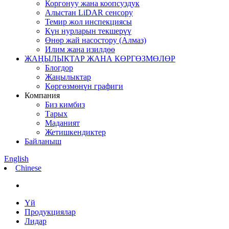
Коргонуу жана коопсуздук
Алыстан LiDAR сенсору
Темир жол инспекциясы
Күн нурларын текшерүү
Өнөр жай насостору (Алмаз)
Илим жана изилдөө
ЖАҢЫЛЫКТАР ЖАНА КӨРГӨЗМӨЛӨР
Блогдор
Жаңылыктар
Көргөзмөнүн графиги
Компания
Биз кимбиз
Тарых
Маданият
Жетишкендиктер
Байланыш
English
Chinese
Үй
Продукциялар
Лидар