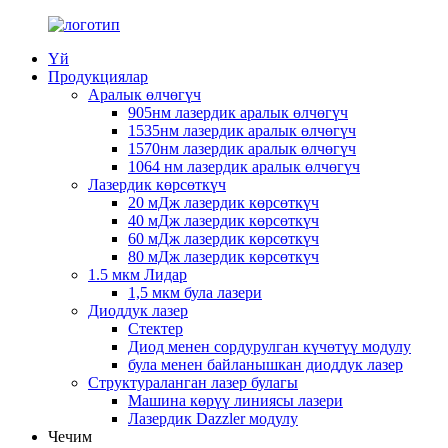
Үй
Продукциялар
Аралык өлчөгүч
905нм лазердик аралык өлчөгүч
1535нм лазердик аралык өлчөгүч
1570нм лазердик аралык өлчөгүч
1064 нм лазердик аралык өлчөгүч
Лазердик көрсөткүч
20 мДж лазердик көрсөткүч
40 мДж лазердик көрсөткүч
60 мДж лазердик көрсөткүч
80 мДж лазердик көрсөткүч
1.5 мкм Лидар
1,5 мкм була лазери
Диоддук лазер
Стектер
Диод менен сордурулган күчөтүү модулу
була менен байланышкан диоддук лазер
Структураланган лазер булагы
Машина көрүү линиясы лазери
Лазердик Dazzler модулу
Чечим