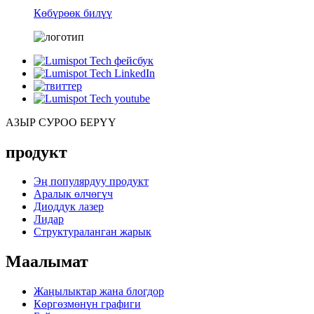
Көбүрөөк билүү
АЗЫР СУРОО БЕРҮҮ
продукт
Эң популярдуу продукт
Аралык өлчөгүч
Диоддук лазер
Лидар
Структураланган жарык
Маалымат
Жаңылыктар жана блогдор
Көргөзмөнүн графиги