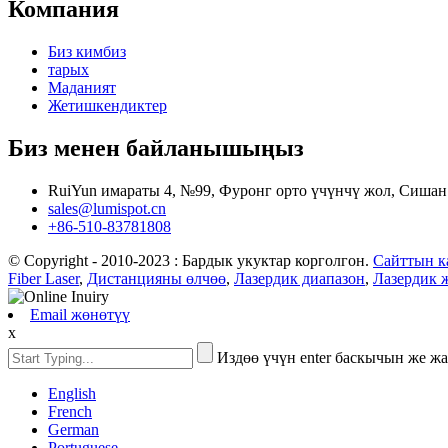
Компания
Биз кимбиз
тарых
Маданият
Жетишкендиктер
Биз менен байланышыңыз
RuiYun имараты 4, №99, Фуронг орто үчүнчү жол, Сишан
sales@lumispot.cn
+86-510-83781808
© Copyright - 2010-2023 : Бардык укуктар корголгон.
Сайттын к
Fiber Laser
,
Дистанцияны өлчөө
,
Лазердик диапазон
,
Лазердик 
Email жөнөтүү
x
Издөө үчүн enter баскычын же ж
English
French
German
Portuguese