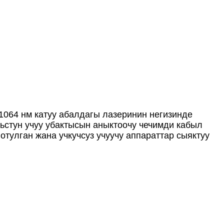
1064 нм катуу абалдагы лазеринин негизинде
ьстун учуу убактысын аныктоочу чечимди кабыл
нотулган жана учкучсуз учуучу аппараттар сыяктуу