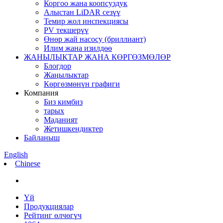
Коргоо жана коопсуздук
Алыстан LiDAR сезүү
Темир жол инспекциясы
PV текшерүү
Өнөр жай насосу (бриллиант)
Илим жана изилдөө
ЖАНЫЛЫКТАР ЖАНА КӨРГӨЗМӨЛӨР
Блогдор
Жаңылыктар
Көргөзмөнүн графиги
Компания
Биз кимбиз
тарых
Маданият
Жетишкендиктер
Байланыш
English
Chinese
Үй
Продукциялар
Рейтинг өлчөгүч