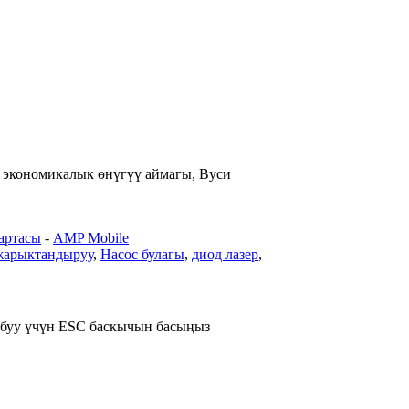
 экономикалык өнүгүү аймагы, Вуси
артасы
-
AMP Mobile
жарыктандыруу
,
Насос булагы
,
диод лазер
,
абуу үчүн ESC баскычын басыңыз