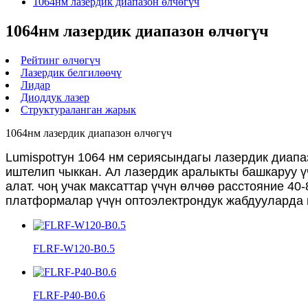
1064нм лазердик диапазон өлчөгүч
1064нм лазердик диапазон өлчөгүч
Рейтинг өлчөгүч
Лазердик белгилөөчү
Лидар
Диоддук лазер
Структураланган жарык
1064нм лазердик диапазон өлчөгүч
Lumispotтун 1064 нм сериясындагы лазердик диапа
иштелип чыккан. Ал лазердик аралыкты башкаруу ү
алат. чоң учак максаттар үчүн өлчөө расстояние 40
платформалар үчүн оптоэлектрондук жабдууларда 
FLRF-W120-B0.5
FLRF-P40-B0.6