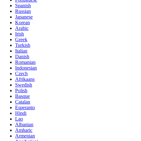
Spanish
Russian
Japanese
Korean
Arabic
Irish
Greek
Turkish
Italian
Danish
Romanian
Indonesian
Czech
Afrikaans
Swedish
Polish
Basque
Catalan
Esperanto
Hindi
Lao
Albanian
Amharic
Armenian