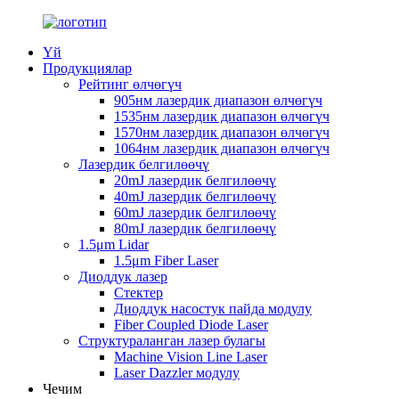
Үй
Продукциялар
Рейтинг өлчөгүч
905нм лазердик диапазон өлчөгүч
1535нм лазердик диапазон өлчөгүч
1570нм лазердик диапазон өлчөгүч
1064нм лазердик диапазон өлчөгүч
Лазердик белгилөөчү
20mJ лазердик белгилөөчү
40mJ лазердик белгилөөчү
60mJ лазердик белгилөөчү
80mJ лазердик белгилөөчү
1.5μm Lidar
1.5μm Fiber Laser
Диоддук лазер
Стектер
Диоддук насостук пайда модулу
Fiber Coupled Diode Laser
Структураланган лазер булагы
Machine Vision Line Laser
Laser Dazzler модулу
Чечим