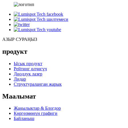
АЗЫР СУРАҢЫЗ
продукт
Ысык продукт
Рейтинг өлчөгүч
Диоддук лазер
Лидар
Структураланган жарык
Маалымат
Жаңылыктар & Блогдор
Көргөзмөнүн графиги
Байланыш