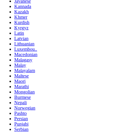
Javanese
Kannada
Kazakh
Khmer
Kurdish
Kyrgyz
Latin
Latvian
Lithuanian
Luxembou..
Macedonian
Malagasy
Malay
Malayalam
Maltese
Maori
Marathi
Mongolian
Burmese
Nepali
Norwegian
Pashto
Persian
Punjabi
Serbian