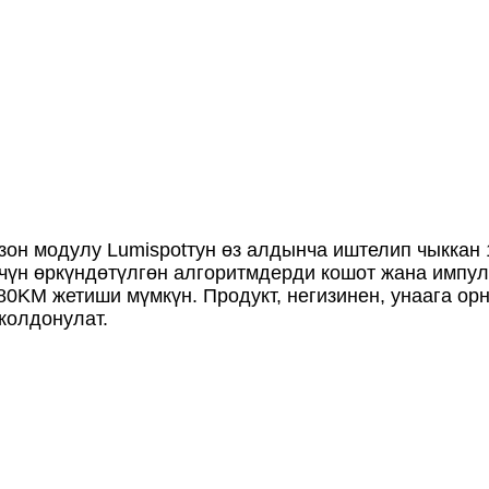
зон модулу Lumispotтун өз алдынча иштелип чыккан 
чүн өркүндөтүлгөн алгоритмдерди кошот жана импул
-80KM жетиши мүмкүн. Продукт, негизинен, унаага ор
колдонулат.