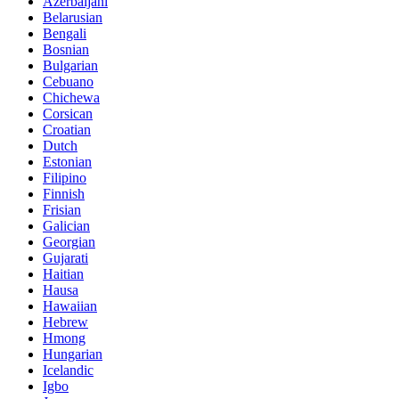
Azerbaijani
Belarusian
Bengali
Bosnian
Bulgarian
Cebuano
Chichewa
Corsican
Croatian
Dutch
Estonian
Filipino
Finnish
Frisian
Galician
Georgian
Gujarati
Haitian
Hausa
Hawaiian
Hebrew
Hmong
Hungarian
Icelandic
Igbo