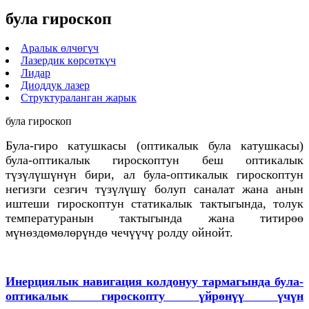
була гироскоп
Аралык өлчөгүч
Лазердик көрсөткүч
Лидар
Диоддук лазер
Структураланган жарык
була гироскоп
Була-гиро катушкасы (оптикалык була катушкасы)
була-оптикалык гироскоптун беш оптикалык
түзүлүшүнүн бири, ал була-оптикалык гироскоптун
негизги сезгич түзүлүшү болуп саналат жана анын
иштеши гироскоптун статикалык тактыгында, толук
температуранын тактыгында жана титирөө
мүнөздөмөлөрүндө чечүүчү ролду ойнойт.
Инерциялык навигация колдонуу тармагында була-
оптикалык гироскопту үйрөнүү үчүн