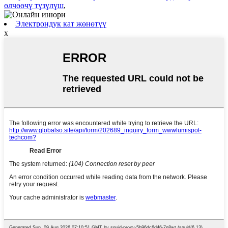
өлчөөчү түзүлүш
,
Электрондук кат жөнөтүү
x