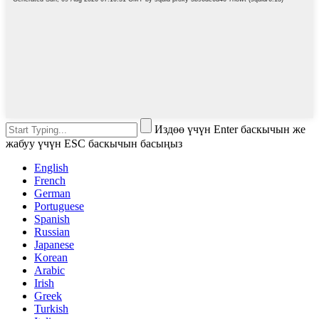
Издөө үчүн Enter баскычын же
жабуу үчүн ESC баскычын басыңыз
English
French
German
Portuguese
Spanish
Russian
Japanese
Korean
Arabic
Irish
Greek
Turkish