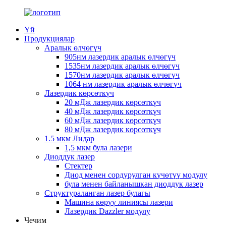
Үй
Продукциялар
Аралык өлчөгүч
905нм лазердик аралык өлчөгүч
1535нм лазердик аралык өлчөгүч
1570нм лазердик аралык өлчөгүч
1064 нм лазердик аралык өлчөгүч
Лазердик көрсөткүч
20 мДж лазердик көрсөткүч
40 мДж лазердик көрсөткүч
60 мДж лазердик көрсөткүч
80 мДж лазердик көрсөткүч
1.5 мкм Лидар
1,5 мкм була лазери
Диоддук лазер
Стектер
Диод менен сордурулган күчөтүү модулу
була менен байланышкан диоддук лазер
Структураланган лазер булагы
Машина көрүү линиясы лазери
Лазердик Dazzler модулу
Чечим