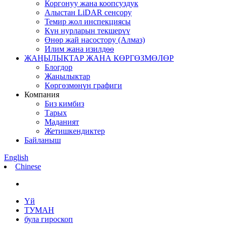
Коргонуу жана коопсуздук
Алыстан LiDAR сенсору
Темир жол инспекциясы
Күн нурларын текшерүү
Өнөр жай насостору (Алмаз)
Илим жана изилдөө
ЖАҢЫЛЫКТАР ЖАНА КӨРГӨЗМӨЛӨР
Блогдор
Жаңылыктар
Көргөзмөнүн графиги
Компания
Биз кимбиз
Тарых
Маданият
Жетишкендиктер
Байланыш
English
Chinese
Үй
ТУМАН
була гироскоп