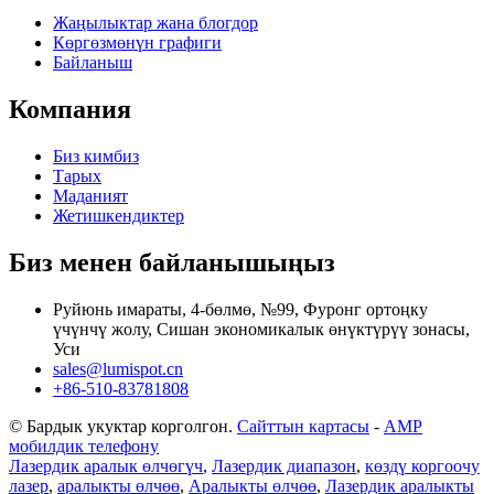
Жаңылыктар жана блогдор
Көргөзмөнүн графиги
Байланыш
Компания
Биз кимбиз
Тарых
Маданият
Жетишкендиктер
Биз менен байланышыңыз
Руйюнь имараты, 4-бөлмө, №99, Фуронг ортоңку
үчүнчү жолу, Сишан экономикалык өнүктүрүү зонасы,
Уси
sales@lumispot.cn
+86-510-83781808
© Бардык укуктар корголгон.
Сайттын картасы
-
AMP
мобилдик телефону
Лазердик аралык өлчөгүч
,
Лазердик диапазон
,
көздү коргоочу
лазер
,
аралыкты өлчөө
,
Аралыкты өлчөө
,
Лазердик аралыкты