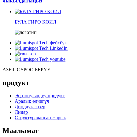
чыкылдатыңыз
БУЛА ГИРО КОИЛ
АЗЫР СУРОО БЕРҮҮ
продукт
Эң популярдуу продукт
Аралык өлчөгүч
Диоддук лазер
Лидар
Структураланган жарык
Маалымат